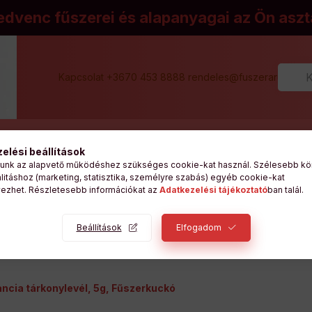
edvenc fűszerei és alapanyagai az Ön aszt
Kapcsolat +3670 453 8888
rendeles@fuszeraruhaz.h
kori kérdések
Fizetés, szállítási és átvétel
Elérhetőség és i
elési beállítások
unk az alapvető működéshez szükséges cookie-kat használ. Szélesebb kö
szerek, fűszerkeverékek
Szárított zöldfűszerek
litáshoz (marketing, statisztika, személyre szabás) egyéb cookie-kat
ezhet. Részletesebb információkat az
Adatkezelési tájékoztató
ban talál.
VÉLEMÉNY ÍRÁSA A TERMÉKRŐL
Beállítások
Elfogadom
ancia tárkonylevél, 5g, Fűszerkuckó