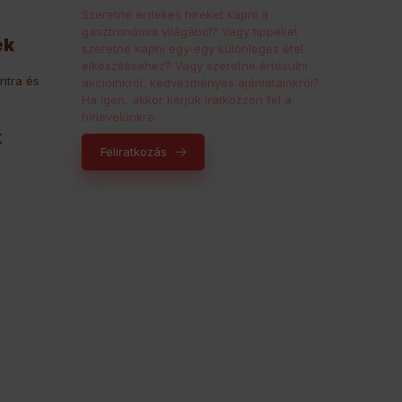
Szeretne érdekes híreket kapni a
gasztronómia világából? Vagy tippeket
ek
szeretne kapni egy-egy különleges étel
elkészítéséhez? Vagy szeretne értesülni
ntra és
akcióinkról, kedvezményes ajánlatainkról?
Ha igen, akkor kérjük iratkozzon fel a
hírlevelünkre.
k
Feliratkozás