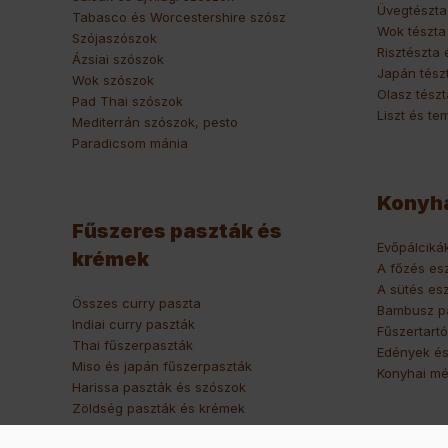
Üvegtészta
Tabasco és Worcestershire szósz
Wok tészta
Szójaszószok
Risztészta 
Ázsiai szószok
Japán tész
Wok szószok
Olasz tészt
Pad Thai szószok
Liszt és te
Mediterrán szószok, pesto
Paradicsom mánia
Konyha
Fűszeres paszták és
Evőpálciká
krémek
A főzés es
A sütés es
Összes curry paszta
Bambusz p
Indiai curry paszták
Fűszertart
Thai fűszerpaszták
Edények és
Miso és japán fűszerpaszták
Konyhai mé
Harissa paszták és szószok
Zöldség paszták és krémek