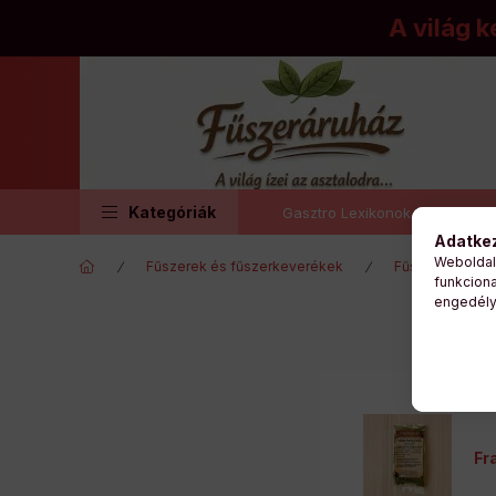
A világ k
Kategóriák
Gasztro Lexikonok
Gya
Adatkez
Weboldal
Fűszerek és fűszerkeverékek
Fűszerkuckó fű
funkciona
engedély
Fr