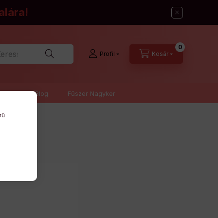
alára!
0
u
Profil
Kosár
nfók
Blog
Fűszer Nagyker
rű