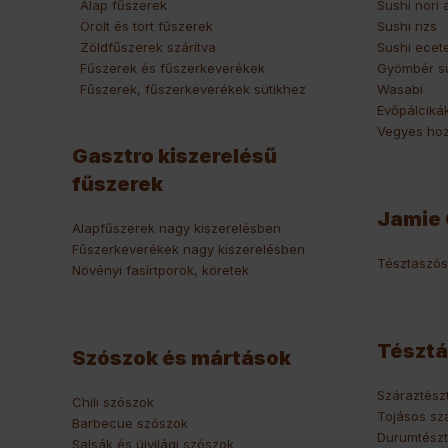
Alap fűszerek
Sushi nori 
Örölt és tört fűszerek
Sushi rizs
Zöldfűszerek szárítva
Sushi ecet
Fűszerek és fűszerkeverékek
Gyömbér s
Fűszerek, fűszerkeverékek sütikhez
Wasabi
Evőpálciká
Vegyes hoz
Gasztro kiszerelésű
fűszerek
Jamie 
Alapfűszerek nagy kiszerelésben
Fűszerkeverékek nagy kiszerelésben
Tésztaszó
Növényi fasírtporok, köretek
Tésztá
Szószok és mártások
Száraztész
Chili szószok
Tojásos sz
Barbecue szószok
Durumtész
Salsák és újvilági szószok