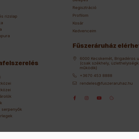
Regisztráció
Profilom
és rizslap
ta
Kosár
a
Kedvenceim
mpura
Fűszeráruház elérh
6000 Kecskemét, Brigadéros u.
felszerelés
(csak székhely, üzlethelyiség
működik)
+3670 453 8888
k
zközei
rendeles@fuszeraruhaz.hu
zközei
árolók
ók
 serpenyők
rlegek