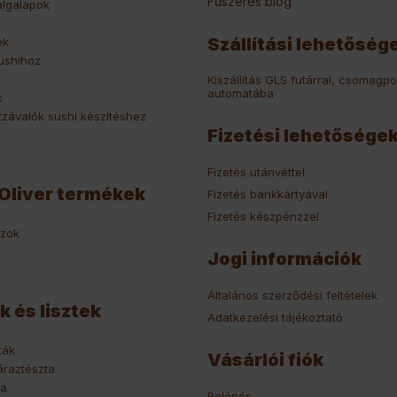
Fűszeres blog
algalapok
Szállítási lehetőség
ek
ushihoz
Kiszállítás GLS futárral, csomagpo
automatába
k
závalók sushi készítéshez
Fizetési lehetősége
Fizetés utánvéttel
Oliver termékek
Fizetés bankkártyával
Fizetés készpénzzel
szok
Jogi információk
Általános szerződési feltételek
k és lisztek
Adatkezelési tájékoztató
ták
Vásárlói fiók
áraztészta
ta
Belépés